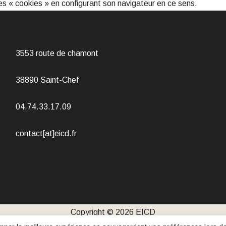
des « cookies » en configurant son navigateur en ce sens.
3553 route de chamont
38890 Saint-Chef
04.74.33.17.09
contact[at]eicd.fr
Copyright © 2026
EICD